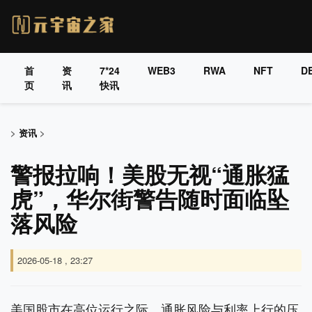
首
资
7*24
WEB3
RWA
NFT
DE
页
讯
快讯
>
资讯
>
警报拉响！美股无视“通胀猛
虎”，华尔街警告随时面临坠
落风险
2026-05-18 , 23:27
美国股市在高位运行之际，通胀风险与利率上行的压