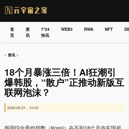
首
资
7*24
WEB3
RWA
NFT
DE
页
讯
快讯
>
资讯
>
18个月暴涨三倍！AI狂潮引
爆韩股，“散户”正推动新版互
联网泡沫？
2026-05-21 , 10:03
韩国综合股价指数（Kospi）在不到18个月内实现超